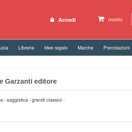
Accedi
(vuoto)
uola
Libreria
Idee regalo
Marche
Prenotazioni
e Garzanti editore
iva - saggistica - grandi classici -