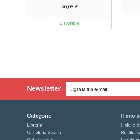
80,05 €
Disponibile
Newsletter
Categorie
Il mio 
Libreria
I miei ord
Cartoleria Scuola
Restituzi
Outlet scuola
Le mie no