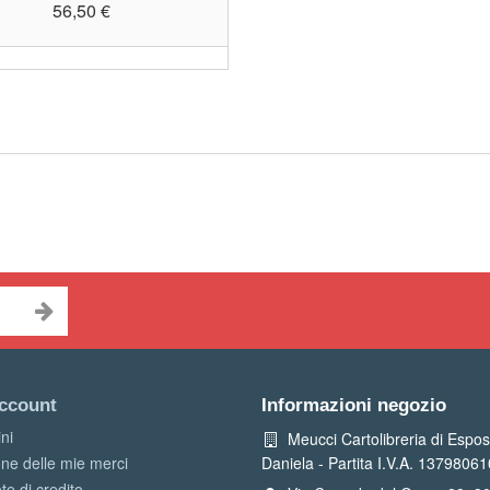
56,50 €
account
Informazioni negozio
ini
Meucci Cartolibreria di Espos
one delle mie merci
Daniela - Partita I.V.A. 1379806
te di credito