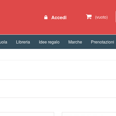
Accedi
(vuoto)
uola
Libreria
Idee regalo
Marche
Prenotazioni