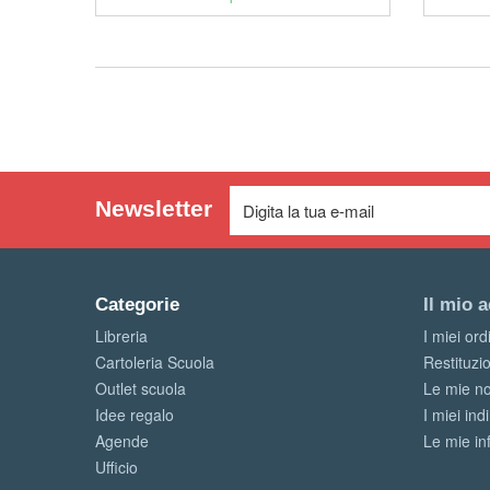
Newsletter
Categorie
Il mio 
Libreria
I miei ord
Cartoleria Scuola
Restituzi
Outlet scuola
Le mie no
Idee regalo
I miei indi
Agende
Le mie in
Ufficio