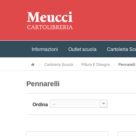
Informazioni
Outlet scuola
Cartoleria Sc
>
Cartoleria Scuola
>
Pittura E Disegno
>
Pennarelli
Pennarelli
Ordina
--