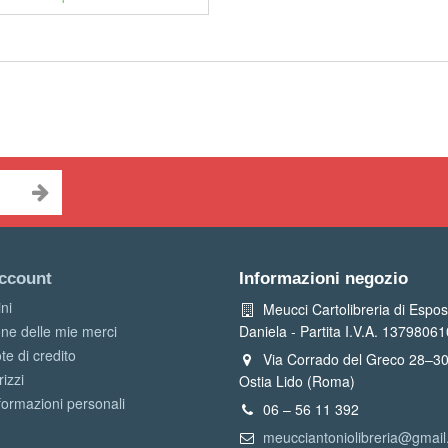
account
Informazioni negozio
ini
Meucci Cartolibreria di Espos
one delle mie merci
Daniela - Partita I.V.A. 1379806
te di credito
Via Corrado del Greco 28–3
rizzi
Ostia Lido (Roma)
formazioni personali
06 – 56 11 392
meucciantoniolibreria@gmai