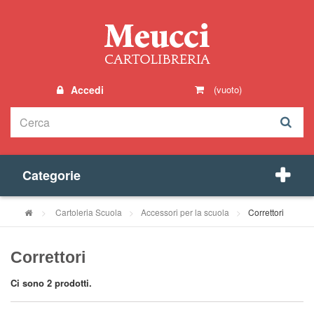
Accedi
(vuoto)
Categorie
>
Cartoleria Scuola
>
Accessori per la scuola
>
Correttori
Correttori
Ci sono 2 prodotti.