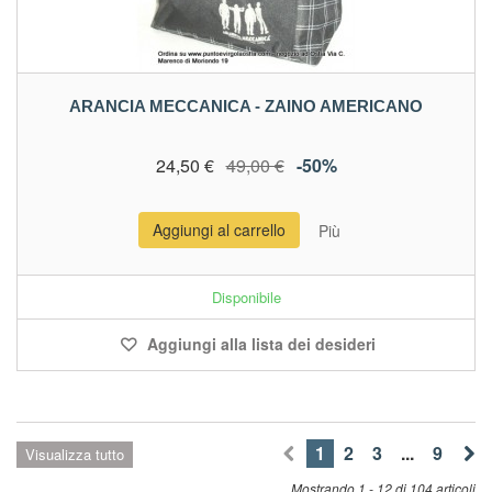
ARANCIA MECCANICA - ZAINO AMERICANO
24,50 €
49,00 €
-50%
Aggiungi al carrello
Più
Disponibile
Aggiungi alla lista dei desideri
1
2
3
...
9
Visualizza tutto
Mostrando 1 - 12 di 104 articoli