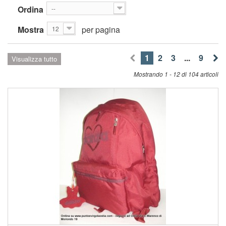
Ordina
--
Mostra
per pagina
12
1
2
3
...
9
Visualizza tutto
Mostrando 1 - 12 di 104 articoli