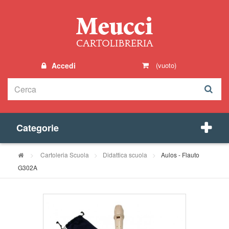
Accedi
(vuoto)
Categorie
>
Cartoleria Scuola
>
Didattica scuola
>
Aulos - Flauto
G302A