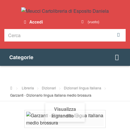
Accedi
(vuoto)
Categorie
>
Libreria
>
Dizionari
>
Dizionari lingua italiana
>
Garzanti - Dizionario lingua italiana medio brossura
Visualizza
ingrandito