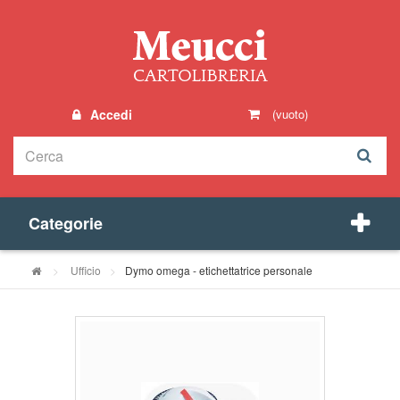
Accedi
(vuoto)
Categorie
>
Ufficio
>
Dymo omega - etichettatrice personale