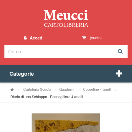
Accedi
(vuoto)
Categorie
>
Cartoleria Scuola
>
Quaderni
>
Copertine 4 anelli
>
Diario di una Schiappa - Raccoglitore 4 anelli