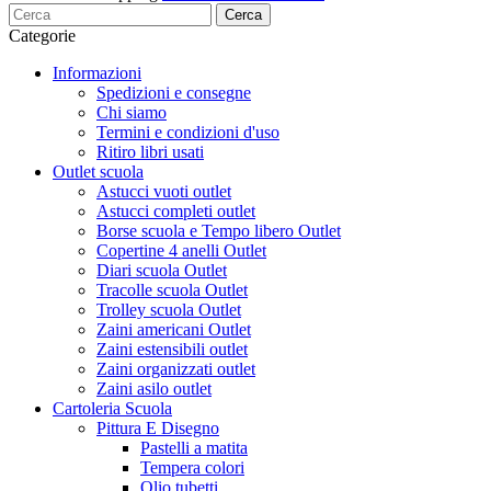
Cerca
Categorie
Informazioni
Spedizioni e consegne
Chi siamo
Termini e condizioni d'uso
Ritiro libri usati
Outlet scuola
Astucci vuoti outlet
Astucci completi outlet
Borse scuola e Tempo libero Outlet
Copertine 4 anelli Outlet
Diari scuola Outlet
Tracolle scuola Outlet
Trolley scuola Outlet
Zaini americani Outlet
Zaini estensibili outlet
Zaini organizzati outlet
Zaini asilo outlet
Cartoleria Scuola
Pittura E Disegno
Pastelli a matita
Tempera colori
Olio tubetti