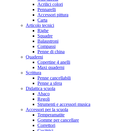
Acrilici colori
Pennarelli
Accessori pittura
Carta
Articolo tecnici
Righe
Squadre
Balaustroni
Compassi
Penne di china
Quaderni
Copertine 4 anelli
Maxi quaderni
Scrittura
Penne cancellabili
Penne a sfera
Didattica scuola
Abaco
Regoli
Strumenti e accessori musica
Accessori per la scuola
Temperamatite
Gomme per cancellare
Correttori
Cucitrici