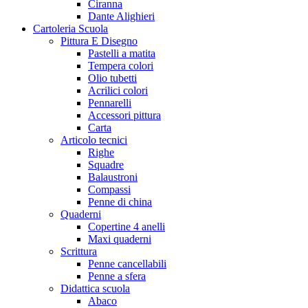
Ciranna
Dante Alighieri
Cartoleria Scuola
Pittura E Disegno
Pastelli a matita
Tempera colori
Olio tubetti
Acrilici colori
Pennarelli
Accessori pittura
Carta
Articolo tecnici
Righe
Squadre
Balaustroni
Compassi
Penne di china
Quaderni
Copertine 4 anelli
Maxi quaderni
Scrittura
Penne cancellabili
Penne a sfera
Didattica scuola
Abaco