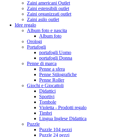
Zaini americani Outlet
Zaini estensibili outlet
Zaini organizzati outlet
Zaini asilo outlet
Idee regalo
Album foto e nascita
Album foto
Orologi
Portafogli
portafogli Uomo
portafogli Donna
Penne di marca
Penne a sfera
Penne Stilografiche
Penne Roller
Giochi e Giocattoli
Didattici
Sportivi
Tombole
Violetta - Prodotti regalo
Timbri
Lingua Inglese Didattica
Puzzle
Puzzle 104 pezzi
Puzzle 24 pezzi