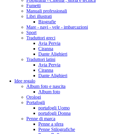
Fotografia - Cinema , storia e tecnica
Fumetti
Manuali professionali
Libri illustrati
Biografie
Mare - navi - vele - imbarcazioni
Sport
Traduttori greci
Avia Pervia
Ciranna
Dante Alighieri
Traduttori latini
Avia Pervia
Ciranna
Dante Alighieri
Idee regalo
Album foto e nascita
Album foto
Orologi
Portafogli
portafogli Uomo
portafogli Donna
Penne di marca
Penne a sfera
Penne Stilografiche