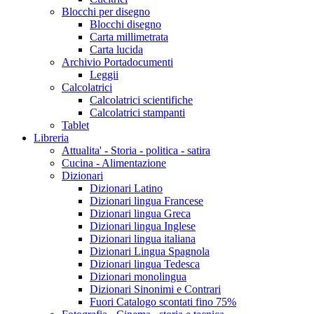
Blocchi per disegno
Blocchi disegno
Carta millimetrata
Carta lucida
Archivio Portadocumenti
Leggii
Calcolatrici
Calcolatrici scientifiche
Calcolatrici stampanti
Tablet
Libreria
Attualita' - Storia - politica - satira
Cucina - Alimentazione
Dizionari
Dizionari Latino
Dizionari lingua Francese
Dizionari lingua Greca
Dizionari lingua Inglese
Dizionari lingua italiana
Dizionari Lingua Spagnola
Dizionari lingua Tedesca
Dizionari monolingua
Dizionari Sinonimi e Contrari
Fuori Catalogo scontati fino 75%