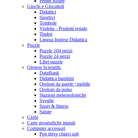
Penne Roller
Giochi e Giocattoli
Didattici
Sportivi
Tombole
Violetta - Prodotti regalo
Timbri
Lingua Inglese Didattica
Puzzle
Puzzle 104 pezzi
Puzzle 24 pezzi
Libri puzzle
Oregon Scientific
DataBank
Didattica bambini
Orologi da parete / mobile
Orologi da polso
Stazioni meteorologiche
Sveglie
Sport & fitness
Salute
Globi
Carte geografiche murali
Computer accessori
Pen drive chiavi usb