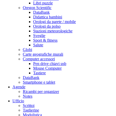
Libri puzzle
Oregon Scientific
DataBank
Didattica bambini
Orologi da parete / mobile
Orologi da polso
Stazioni meteorologiche
Sveglie
Sport & fitness
Salute
Globi
Carte geografiche murali
Computer accessori
Pen drive chiavi usb
Mouse Computer
Tastiere
DataBank
Smartphone e tablet
Agende
Ricambi per organizer
Notes
Ufficio
Scrittoi
Taglierine
Modulistica