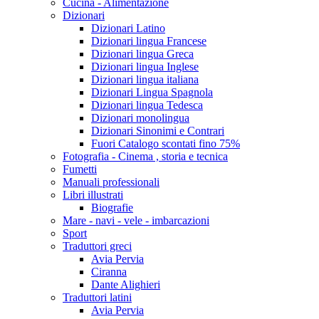
Cucina - Alimentazione
Dizionari
Dizionari Latino
Dizionari lingua Francese
Dizionari lingua Greca
Dizionari lingua Inglese
Dizionari lingua italiana
Dizionari Lingua Spagnola
Dizionari lingua Tedesca
Dizionari monolingua
Dizionari Sinonimi e Contrari
Fuori Catalogo scontati fino 75%
Fotografia - Cinema , storia e tecnica
Fumetti
Manuali professionali
Libri illustrati
Biografie
Mare - navi - vele - imbarcazioni
Sport
Traduttori greci
Avia Pervia
Ciranna
Dante Alighieri
Traduttori latini
Avia Pervia