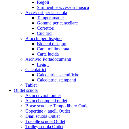
Regoli
Strumenti e accessori musica
Accessori per la scuola
Temperamatite
Gomme per cancellare
Correttori
Cucitrici
Blocchi per disegno
Blocchi disegno
Carta millimetrata
Carta lucida
Archivio Portadocumenti
Leggii
Calcolatrici
Calcolatrici scientifiche
Calcolatrici stampanti
Tablet
Outlet scuola
Astucci vuoti outlet
Astucci completi outlet
Borse scuola e Tempo libero Outlet
Copertine 4 anelli Outlet
Diari scuola Outlet
Tracolle scuola Outlet
Trolley scuola Outlet