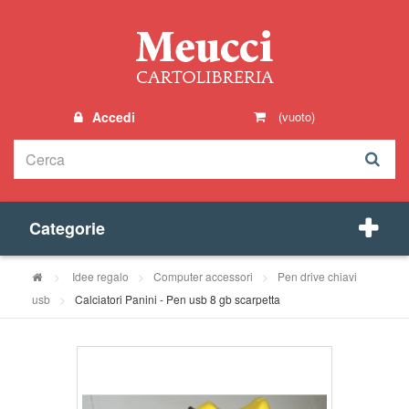
Accedi
(vuoto)
Categorie
>
Idee regalo
>
Computer accessori
>
Pen drive chiavi
usb
>
Calciatori Panini - Pen usb 8 gb scarpetta