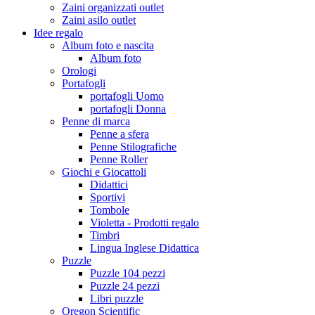
Zaini organizzati outlet
Zaini asilo outlet
Idee regalo
Album foto e nascita
Album foto
Orologi
Portafogli
portafogli Uomo
portafogli Donna
Penne di marca
Penne a sfera
Penne Stilografiche
Penne Roller
Giochi e Giocattoli
Didattici
Sportivi
Tombole
Violetta - Prodotti regalo
Timbri
Lingua Inglese Didattica
Puzzle
Puzzle 104 pezzi
Puzzle 24 pezzi
Libri puzzle
Oregon Scientific