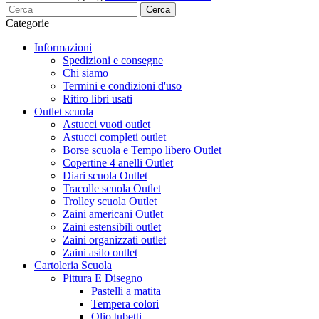
Cerca
Categorie
Informazioni
Spedizioni e consegne
Chi siamo
Termini e condizioni d'uso
Ritiro libri usati
Outlet scuola
Astucci vuoti outlet
Astucci completi outlet
Borse scuola e Tempo libero Outlet
Copertine 4 anelli Outlet
Diari scuola Outlet
Tracolle scuola Outlet
Trolley scuola Outlet
Zaini americani Outlet
Zaini estensibili outlet
Zaini organizzati outlet
Zaini asilo outlet
Cartoleria Scuola
Pittura E Disegno
Pastelli a matita
Tempera colori
Olio tubetti