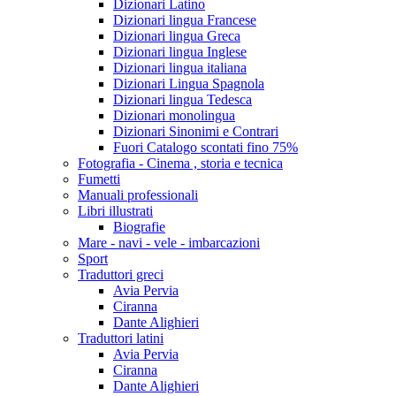
Dizionari Latino
Dizionari lingua Francese
Dizionari lingua Greca
Dizionari lingua Inglese
Dizionari lingua italiana
Dizionari Lingua Spagnola
Dizionari lingua Tedesca
Dizionari monolingua
Dizionari Sinonimi e Contrari
Fuori Catalogo scontati fino 75%
Fotografia - Cinema , storia e tecnica
Fumetti
Manuali professionali
Libri illustrati
Biografie
Mare - navi - vele - imbarcazioni
Sport
Traduttori greci
Avia Pervia
Ciranna
Dante Alighieri
Traduttori latini
Avia Pervia
Ciranna
Dante Alighieri