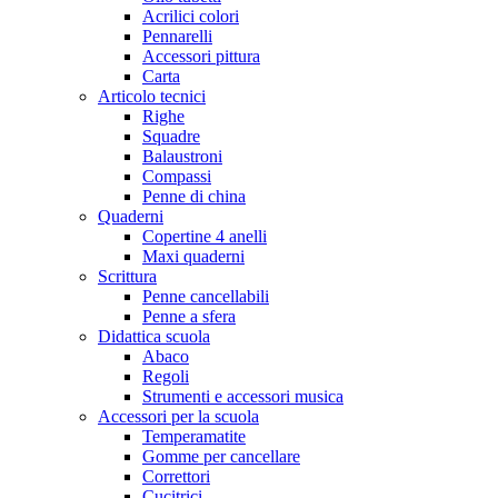
Acrilici colori
Pennarelli
Accessori pittura
Carta
Articolo tecnici
Righe
Squadre
Balaustroni
Compassi
Penne di china
Quaderni
Copertine 4 anelli
Maxi quaderni
Scrittura
Penne cancellabili
Penne a sfera
Didattica scuola
Abaco
Regoli
Strumenti e accessori musica
Accessori per la scuola
Temperamatite
Gomme per cancellare
Correttori
Cucitrici