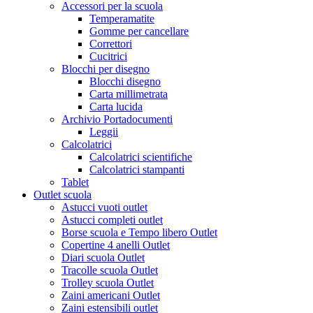
Accessori per la scuola
Temperamatite
Gomme per cancellare
Correttori
Cucitrici
Blocchi per disegno
Blocchi disegno
Carta millimetrata
Carta lucida
Archivio Portadocumenti
Leggii
Calcolatrici
Calcolatrici scientifiche
Calcolatrici stampanti
Tablet
Outlet scuola
Astucci vuoti outlet
Astucci completi outlet
Borse scuola e Tempo libero Outlet
Copertine 4 anelli Outlet
Diari scuola Outlet
Tracolle scuola Outlet
Trolley scuola Outlet
Zaini americani Outlet
Zaini estensibili outlet