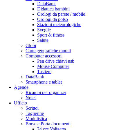
DataBank
Didattica bambini
Orologi da parete / mobile
Orologi da polso
Stazioni meteorologiche
Sveglie
Sport & fitness
Salute
Globi
Carte geografiche murali
Computer accessori
Pen drive chiavi usb
Mouse Computer
Tastiere
DataBank
Smartphone e tablet
Agende
Ricambi per organizer
Notes
Ufficio
Scrittoi
Taglierine
Modulistica
Borse e Porta documenti
24 ore Valigetta