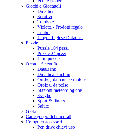
Penne Roller
Giochi e Giocattoli
Didattici
Sportivi
Tombole
Violetta - Prodotti regalo
Timbri
Lingua Inglese Didattica
Puzzle
Puzzle 104 pezzi
Puzzle 24 pezzi
Libri puzzle
Oregon Scientific
DataBank
Didattica bambini
Orologi da parete / mobile
Orologi da polso
Stazioni meteorologiche
Sveglie
Sport & fitness
Salute
Globi
Carte geografiche murali
Computer accessori
Pen drive chiavi usb