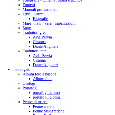
Fotografia - Cinema , storia e tecnica
Fumetti
Manuali professionali
Libri illustrati
Biografie
Mare - navi - vele - imbarcazioni
Sport
Traduttori greci
Avia Pervia
Ciranna
Dante Alighieri
Traduttori latini
Avia Pervia
Ciranna
Dante Alighieri
Idee regalo
Album foto e nascita
Album foto
Orologi
Portafogli
portafogli Uomo
portafogli Donna
Penne di marca
Penne a sfera
Penne Stilografiche