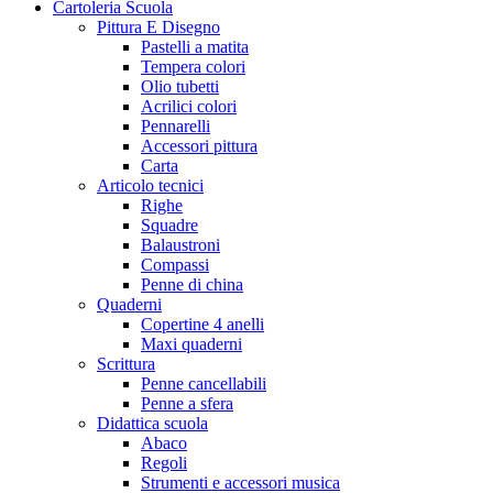
Cartoleria Scuola
Pittura E Disegno
Pastelli a matita
Tempera colori
Olio tubetti
Acrilici colori
Pennarelli
Accessori pittura
Carta
Articolo tecnici
Righe
Squadre
Balaustroni
Compassi
Penne di china
Quaderni
Copertine 4 anelli
Maxi quaderni
Scrittura
Penne cancellabili
Penne a sfera
Didattica scuola
Abaco
Regoli
Strumenti e accessori musica