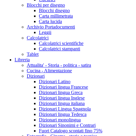
Blocchi per disegno
Blocchi disegno
Carta millimetrata
Carta lucida
Archivio Portadocumenti
Leggii
Calcolatrici
Calcolatrici scientifiche
Calcolatrici stampanti
Tablet
Libreria
Attualita' - Storia - politica - satira
Cucina - Alimentazione
Dizionari
Dizionari Latino
Dizionari lingua Francese
Dizionari lingua Greca
Dizionari lingua Inglese
Dizionari lingua italiana
Dizionari Lingua Spagnola
Dizionari lingua Tedesca
Dizionari monolingua
Dizionari Sinonimi e Contrari
Fuori Catalogo scontati fino 75%