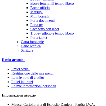
Borse femminili tempo libero
Borse ufficio
Marsupi
Mini borselli
Porta documenti
Porta pc
Sacchetto con lacci
Trolley ufficio e tempo libero
Porta tablet
Carta fotocopie
CartoTecnica
Scrittura
Il mio account
I miei ordini
Restituzione delle mie merci
Le mie note di credito
I miei indirizzi
Le mie informazioni personali
Informazioni negozio
Meucci Cartolibreria di Esposito Daniela - Partita I.V.A.