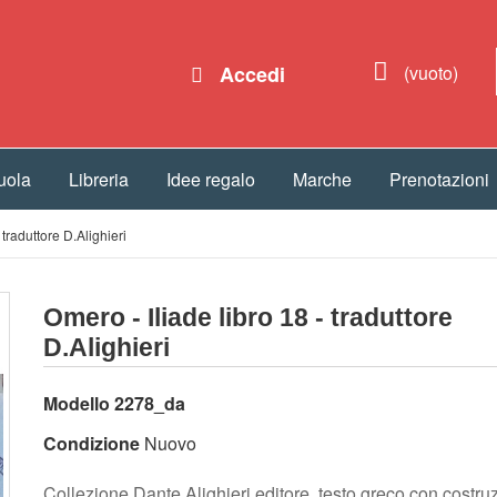
Accedi
(vuoto)
uola
Libreria
Idee regalo
Marche
Prenotazioni
 traduttore D.Alighieri
Omero - Iliade libro 18 - traduttore
D.Alighieri
Modello
2278_da
Condizione
Nuovo
Collezione Dante Alighieri editore ,testo greco con costru