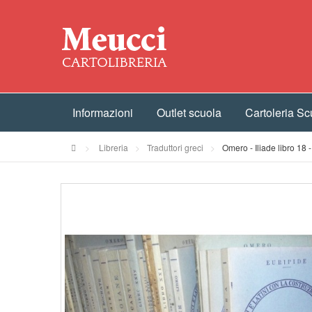
Informazioni
Outlet scuola
Cartoleria Sc
>
Libreria
>
Traduttori greci
>
Omero - Iliade libro 18 -