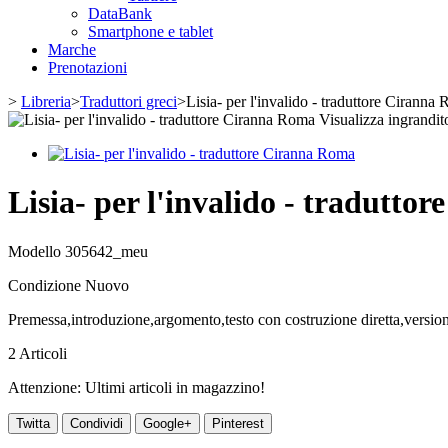
DataBank
Smartphone e tablet
Marche
Prenotazioni
>
Libreria
>
Traduttori greci
>
Lisia- per l'invalido - traduttore Ciranna
Visualizza ingrandit
Lisia- per l'invalido - tradutt
Modello
305642_meu
Condizione
Nuovo
Premessa,introduzione,argomento,testo con costruzione diretta,version
2
Articoli
Attenzione: Ultimi articoli in magazzino!
Twitta
Condividi
Google+
Pinterest