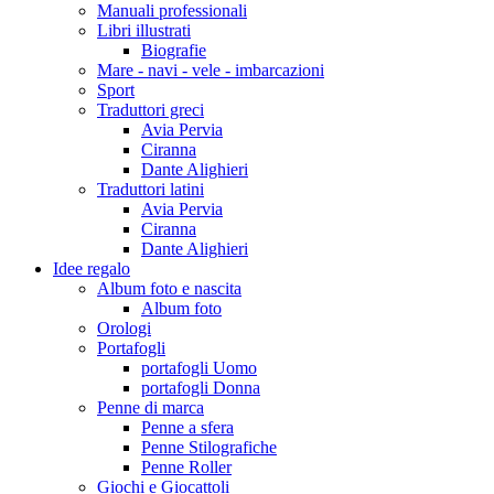
Manuali professionali
Libri illustrati
Biografie
Mare - navi - vele - imbarcazioni
Sport
Traduttori greci
Avia Pervia
Ciranna
Dante Alighieri
Traduttori latini
Avia Pervia
Ciranna
Dante Alighieri
Idee regalo
Album foto e nascita
Album foto
Orologi
Portafogli
portafogli Uomo
portafogli Donna
Penne di marca
Penne a sfera
Penne Stilografiche
Penne Roller
Giochi e Giocattoli