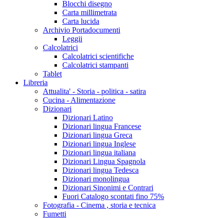
Blocchi disegno
Carta millimetrata
Carta lucida
Archivio Portadocumenti
Leggii
Calcolatrici
Calcolatrici scientifiche
Calcolatrici stampanti
Tablet
Libreria
Attualita' - Storia - politica - satira
Cucina - Alimentazione
Dizionari
Dizionari Latino
Dizionari lingua Francese
Dizionari lingua Greca
Dizionari lingua Inglese
Dizionari lingua italiana
Dizionari Lingua Spagnola
Dizionari lingua Tedesca
Dizionari monolingua
Dizionari Sinonimi e Contrari
Fuori Catalogo scontati fino 75%
Fotografia - Cinema , storia e tecnica
Fumetti