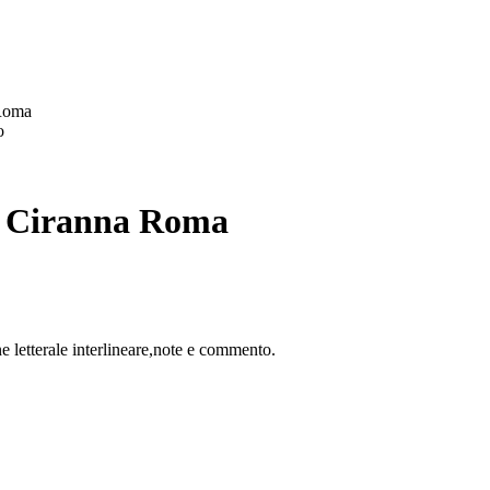
 Roma
o
ore Ciranna Roma
e letterale interlineare,note e commento.