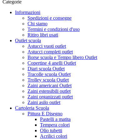
Categorie
Informazioni
Spedizioni e consegne
Chi siamo
Termini e condizioni d'uso
Ritiro libri usati
Outlet scuola
Astucci vuoti outlet
Astucci completi outlet
Borse scuola e Tempo libero Outlet
Copertine 4 anelli Outlet
Diari scuola Outlet
Tracolle scuola Outlet
Trolley scuola Outlet
Zaini americani Outlet
Zaini estensibili outlet
Zaini organizzati outlet
Zaini asilo outlet
Cartoleria Scuola
Pittura E Disegno
Pastelli a matita
Tempera colori
Olio tubetti
Acrilici colori