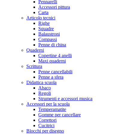
Pennarelli
Accessori pittura
Carta
Articolo tecnici
Righe
Squadre
Balaustroni
Compassi
Penne di china
Quaderni
Copertine 4 anelli
Maxi quaderni
Scrittura
Penne cancellabili
Penne a sfera
Didattica scuola
Abaco
Regoli
Strumenti e accessori musica
Accessori per la scuola
Temperamatite
Gomme per cancellare
Correttori
Cucitrici
Blocchi per disegno