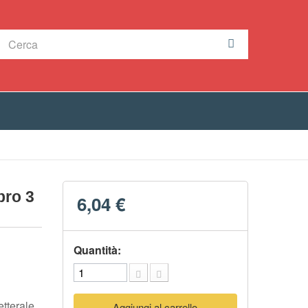
bro 3
6,04 €
Quantità:
etterale
Aggiungi al carrello