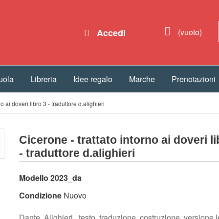
Accedi
(vuoto)
uola
Libreria
Idee regalo
Marche
Prenotazioni
o ai doveri libro 3 - traduttore d.alighieri
Cicerone - trattato intorno ai doveri li
- traduttore d.alighieri
Modello
2023_da
Condizione
Nuovo
Dante Alighieri , testo, traduzione ,costruzione, versione l