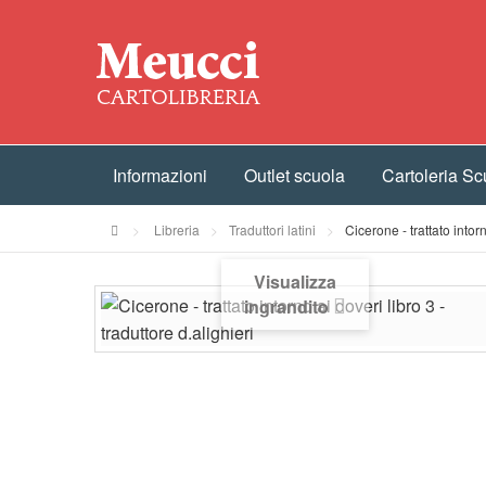
Informazioni
Outlet scuola
Cartoleria Sc
>
Libreria
>
Traduttori latini
>
Cicerone - trattato intorn
Visualizza
ingrandito