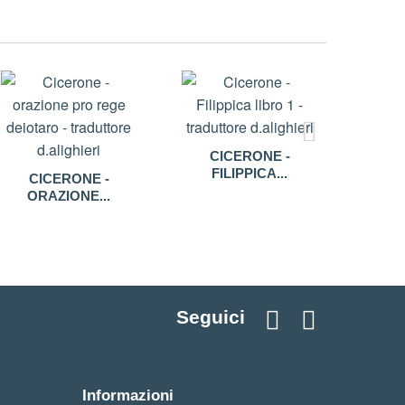
CICERONE -
C
FILIPPICA...
FI
CICERONE -
ORAZIONE...
Seguici
Informazioni