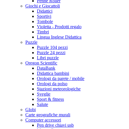
Penne Roller
Giochi e Giocattoli
Didattici
Sportivi
Tombole
Violetta - Prodotti regalo
Timbri
Lingua Inglese Didattica
Puzzle
Puzzle 104 pezzi
Puzzle 24 pezzi
Libri puzzle
Oregon Scientific
DataBank
Didattica bambini
Orologi da parete / mobile
Orologi da polso
Stazioni meteorologiche
Sveglie
Sport & fitness
Salute
Globi
Carte geografiche murali
Computer accessori
Pen drive chiavi usb