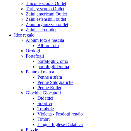
Tracolle scuola Outlet
Trolley scuola Outlet
Zaini americani Outlet
Zaini estensibili outlet
Zaini organizzati outlet
Zaini asilo outlet
Idee regalo
Album foto e nascita
Album foto
Orologi
Portafogli
portafogli Uomo
portafogli Donna
Penne di marca
Penne a sfera
Penne Stilografiche
Penne Roller
Giochi e Giocattoli
Didattici
Sportivi
Tombole
Violetta - Prodotti regalo
Timbri
Lingua Inglese Didattica
Puzzle