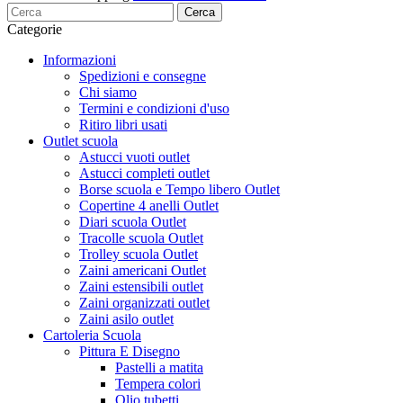
Cerca
Categorie
Informazioni
Spedizioni e consegne
Chi siamo
Termini e condizioni d'uso
Ritiro libri usati
Outlet scuola
Astucci vuoti outlet
Astucci completi outlet
Borse scuola e Tempo libero Outlet
Copertine 4 anelli Outlet
Diari scuola Outlet
Tracolle scuola Outlet
Trolley scuola Outlet
Zaini americani Outlet
Zaini estensibili outlet
Zaini organizzati outlet
Zaini asilo outlet
Cartoleria Scuola
Pittura E Disegno
Pastelli a matita
Tempera colori
Olio tubetti