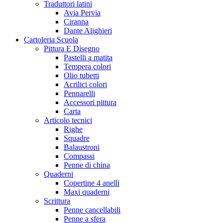
Traduttori latini
Avia Pervia
Ciranna
Dante Alighieri
Cartoleria Scuola
Pittura E Disegno
Pastelli a matita
Tempera colori
Olio tubetti
Acrilici colori
Pennarelli
Accessori pittura
Carta
Articolo tecnici
Righe
Squadre
Balaustroni
Compassi
Penne di china
Quaderni
Copertine 4 anelli
Maxi quaderni
Scrittura
Penne cancellabili
Penne a sfera