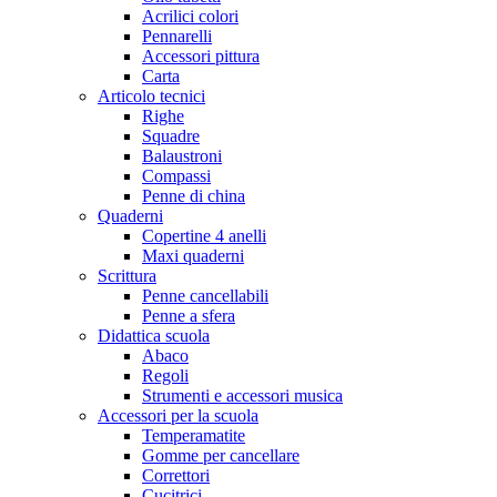
Acrilici colori
Pennarelli
Accessori pittura
Carta
Articolo tecnici
Righe
Squadre
Balaustroni
Compassi
Penne di china
Quaderni
Copertine 4 anelli
Maxi quaderni
Scrittura
Penne cancellabili
Penne a sfera
Didattica scuola
Abaco
Regoli
Strumenti e accessori musica
Accessori per la scuola
Temperamatite
Gomme per cancellare
Correttori
Cucitrici