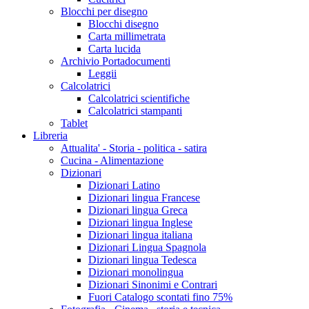
Blocchi per disegno
Blocchi disegno
Carta millimetrata
Carta lucida
Archivio Portadocumenti
Leggii
Calcolatrici
Calcolatrici scientifiche
Calcolatrici stampanti
Tablet
Libreria
Attualita' - Storia - politica - satira
Cucina - Alimentazione
Dizionari
Dizionari Latino
Dizionari lingua Francese
Dizionari lingua Greca
Dizionari lingua Inglese
Dizionari lingua italiana
Dizionari Lingua Spagnola
Dizionari lingua Tedesca
Dizionari monolingua
Dizionari Sinonimi e Contrari
Fuori Catalogo scontati fino 75%