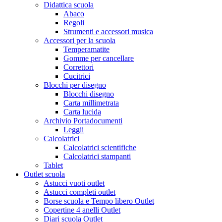
Didattica scuola
Abaco
Regoli
Strumenti e accessori musica
Accessori per la scuola
Temperamatite
Gomme per cancellare
Correttori
Cucitrici
Blocchi per disegno
Blocchi disegno
Carta millimetrata
Carta lucida
Archivio Portadocumenti
Leggii
Calcolatrici
Calcolatrici scientifiche
Calcolatrici stampanti
Tablet
Outlet scuola
Astucci vuoti outlet
Astucci completi outlet
Borse scuola e Tempo libero Outlet
Copertine 4 anelli Outlet
Diari scuola Outlet