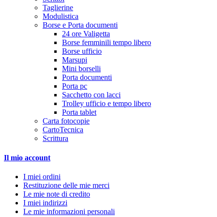
Taglierine
Modulistica
Borse e Porta documenti
24 ore Valigetta
Borse femminili tempo libero
Borse ufficio
Marsupi
Mini borselli
Porta documenti
Porta pc
Sacchetto con lacci
Trolley ufficio e tempo libero
Porta tablet
Carta fotocopie
CartoTecnica
Scrittura
Il mio account
I miei ordini
Restituzione delle mie merci
Le mie note di credito
I miei indirizzi
Le mie informazioni personali