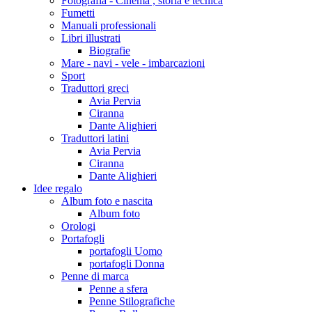
Fotografia - Cinema , storia e tecnica
Fumetti
Manuali professionali
Libri illustrati
Biografie
Mare - navi - vele - imbarcazioni
Sport
Traduttori greci
Avia Pervia
Ciranna
Dante Alighieri
Traduttori latini
Avia Pervia
Ciranna
Dante Alighieri
Idee regalo
Album foto e nascita
Album foto
Orologi
Portafogli
portafogli Uomo
portafogli Donna
Penne di marca
Penne a sfera
Penne Stilografiche