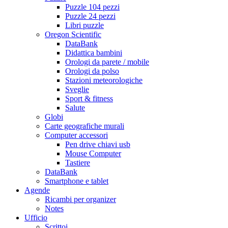
Puzzle 104 pezzi
Puzzle 24 pezzi
Libri puzzle
Oregon Scientific
DataBank
Didattica bambini
Orologi da parete / mobile
Orologi da polso
Stazioni meteorologiche
Sveglie
Sport & fitness
Salute
Globi
Carte geografiche murali
Computer accessori
Pen drive chiavi usb
Mouse Computer
Tastiere
DataBank
Smartphone e tablet
Agende
Ricambi per organizer
Notes
Ufficio
Scrittoi