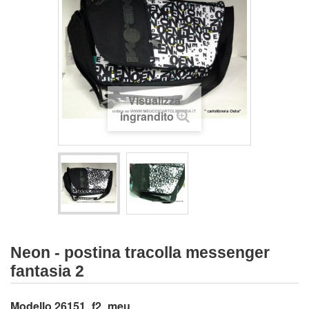
Visualizza
ingrandito
Neon - postina tracolla messenger
fantasia 2
Modello
26151_f2_meu