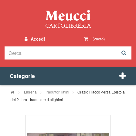
Accedi
(vuoto)
Categorie
>
Libreria
>
Traduttori latini
>
Orazio Flacco -terza Epistola
del 2 libro - traduttore d.alighieri