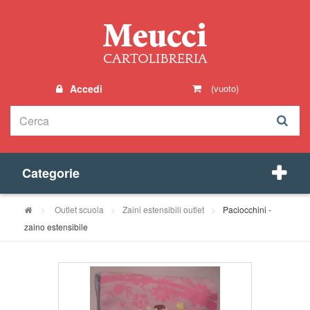
Accedi
(vuoto)
Categorie
>
Outlet scuola
>
Zaini estensibili outlet
>
Paciocchini -
zaino estensibile