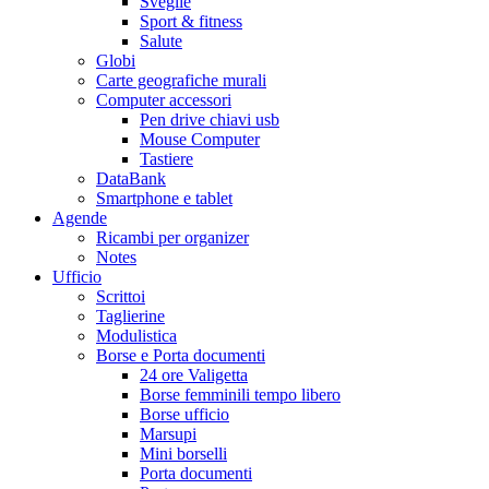
Sveglie
Sport & fitness
Salute
Globi
Carte geografiche murali
Computer accessori
Pen drive chiavi usb
Mouse Computer
Tastiere
DataBank
Smartphone e tablet
Agende
Ricambi per organizer
Notes
Ufficio
Scrittoi
Taglierine
Modulistica
Borse e Porta documenti
24 ore Valigetta
Borse femminili tempo libero
Borse ufficio
Marsupi
Mini borselli
Porta documenti