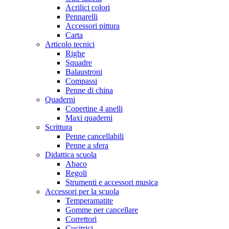
Acrilici colori
Pennarelli
Accessori pittura
Carta
Articolo tecnici
Righe
Squadre
Balaustroni
Compassi
Penne di china
Quaderni
Copertine 4 anelli
Maxi quaderni
Scrittura
Penne cancellabili
Penne a sfera
Didattica scuola
Abaco
Regoli
Strumenti e accessori musica
Accessori per la scuola
Temperamatite
Gomme per cancellare
Correttori
Cucitrici