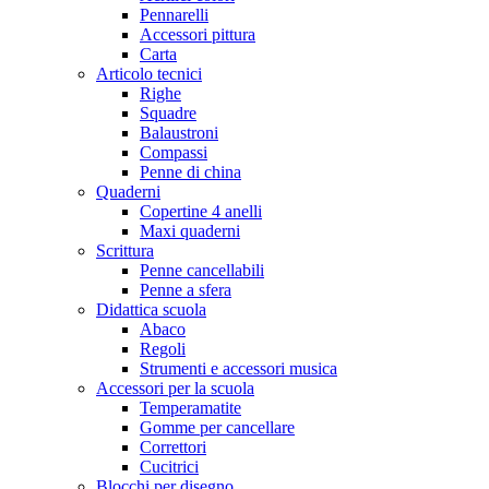
Pennarelli
Accessori pittura
Carta
Articolo tecnici
Righe
Squadre
Balaustroni
Compassi
Penne di china
Quaderni
Copertine 4 anelli
Maxi quaderni
Scrittura
Penne cancellabili
Penne a sfera
Didattica scuola
Abaco
Regoli
Strumenti e accessori musica
Accessori per la scuola
Temperamatite
Gomme per cancellare
Correttori
Cucitrici
Blocchi per disegno