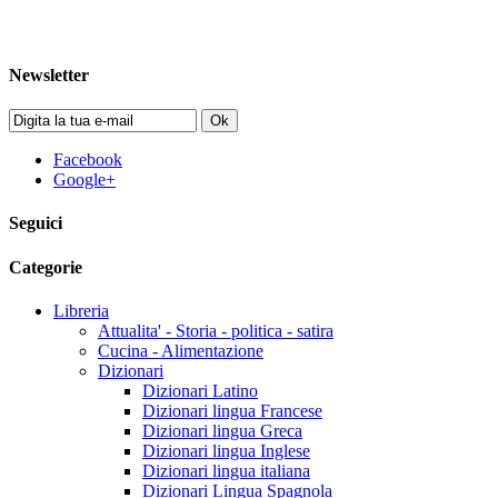
Newsletter
Ok
Facebook
Google+
Seguici
Categorie
Libreria
Attualita' - Storia - politica - satira
Cucina - Alimentazione
Dizionari
Dizionari Latino
Dizionari lingua Francese
Dizionari lingua Greca
Dizionari lingua Inglese
Dizionari lingua italiana
Dizionari Lingua Spagnola