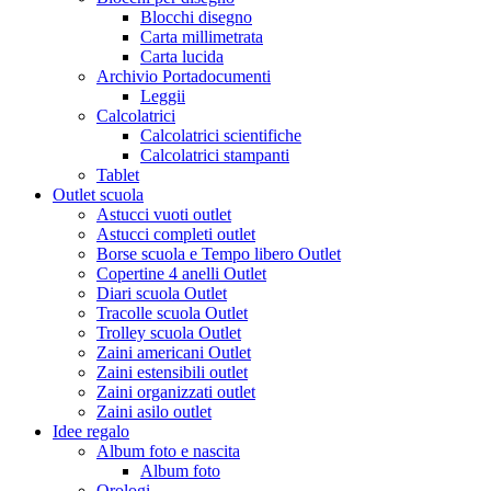
Blocchi disegno
Carta millimetrata
Carta lucida
Archivio Portadocumenti
Leggii
Calcolatrici
Calcolatrici scientifiche
Calcolatrici stampanti
Tablet
Outlet scuola
Astucci vuoti outlet
Astucci completi outlet
Borse scuola e Tempo libero Outlet
Copertine 4 anelli Outlet
Diari scuola Outlet
Tracolle scuola Outlet
Trolley scuola Outlet
Zaini americani Outlet
Zaini estensibili outlet
Zaini organizzati outlet
Zaini asilo outlet
Idee regalo
Album foto e nascita
Album foto
Orologi