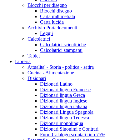
Blocchi per disegno
Blocchi disegno
Carta millimetrata
Carta lucida
Archivio Portadocumenti
Leggii
Calcolatrici
Calcolatrici scientifiche
Calcolatrici stampanti
Tablet
Libreria
Attualita' - Storia - politica - satira
Cucina - Alimentazione
Dizionari
Dizionari Latino
Dizionari lingua Francese
Dizionari lingua Greca
Dizionari lingua Inglese
Dizionari lingua italiana
Dizionari Lingua Spagnola
Dizionari lingua Tedesca
Dizionari monolingua
Dizionari Sinonimi e Contrari
Fuori Catalogo scontati fino 75%