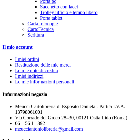
Porta pc
Sacchetto con lacci
Trolley ufficio e tempo libero
Porta tablet
Carta fotocopie
CartoTecnica
Scrittura
Il mio account
I miei ordini
Restituzione delle mie merci
Le mie note di credito
I miei indirizzi
Le mie informazioni personali
Informazioni negozio
Meucci Cartolibreria di Esposito Daniela - Partita I.V.A.
13798061001
Via Corrado del Greco 28–30, 00121 Ostia Lido (Roma)
06 – 56 11 392
meucciantoniolibreria@gmail.com