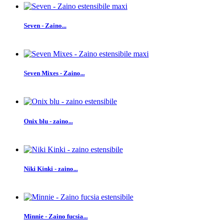
Seven - Zaino...
Seven Mixes - Zaino...
Onix blu - zaino...
Niki Kinki - zaino...
Minnie - Zaino fucsia...