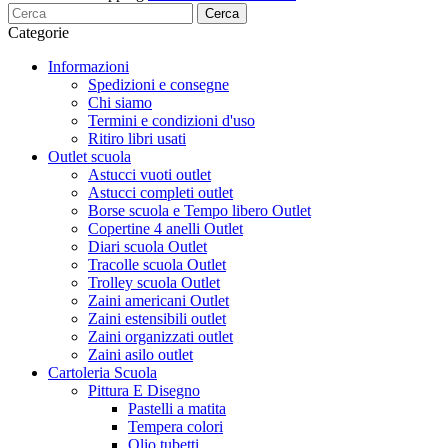
Cerca
Categorie
Informazioni
Spedizioni e consegne
Chi siamo
Termini e condizioni d'uso
Ritiro libri usati
Outlet scuola
Astucci vuoti outlet
Astucci completi outlet
Borse scuola e Tempo libero Outlet
Copertine 4 anelli Outlet
Diari scuola Outlet
Tracolle scuola Outlet
Trolley scuola Outlet
Zaini americani Outlet
Zaini estensibili outlet
Zaini organizzati outlet
Zaini asilo outlet
Cartoleria Scuola
Pittura E Disegno
Pastelli a matita
Tempera colori
Olio tubetti