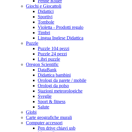
Penne Roller
Giochi e Giocattoli
Didattici
Sportivi
Tombole
Violetta - Prodotti regalo
Timbri
Lingua Inglese Didattica
Puzzle
Puzzle 104 pezzi
Puzzle 24 pezzi
Libri puzzle
Oregon Scientific
DataBank
Didattica bambini
Orologi da parete / mobile
Orologi da polso
Stazioni meteorologiche
Sveglie
Sport & fitness
Salute
Globi
Carte geografiche murali
Computer accessori
Pen drive chiavi usb