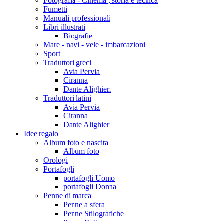
Fotografia - Cinema , storia e tecnica
Fumetti
Manuali professionali
Libri illustrati
Biografie
Mare - navi - vele - imbarcazioni
Sport
Traduttori greci
Avia Pervia
Ciranna
Dante Alighieri
Traduttori latini
Avia Pervia
Ciranna
Dante Alighieri
Idee regalo
Album foto e nascita
Album foto
Orologi
Portafogli
portafogli Uomo
portafogli Donna
Penne di marca
Penne a sfera
Penne Stilografiche