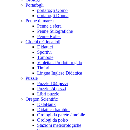
Portafogli
portafogli Uomo
portafogli Donna
Penne di marca
Penne a sfera
Penne Stilografiche
Penne Roller
Giochi e Giocattoli
Didattici
Sportivi
Tombole
Violetta - Prodotti regalo
Timbri
Lingua Inglese Didattica
Puzzle
Puzzle 104 pezzi
Puzzle 24 pezzi
Libri puzzle
Oregon Scientific
DataBank
Didattica bambini
Orologi da parete / mobile
Orologi da polso
Stazioni meteorologiche