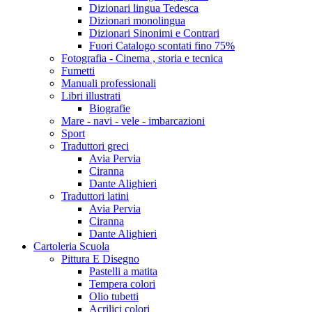
Dizionari lingua Tedesca
Dizionari monolingua
Dizionari Sinonimi e Contrari
Fuori Catalogo scontati fino 75%
Fotografia - Cinema , storia e tecnica
Fumetti
Manuali professionali
Libri illustrati
Biografie
Mare - navi - vele - imbarcazioni
Sport
Traduttori greci
Avia Pervia
Ciranna
Dante Alighieri
Traduttori latini
Avia Pervia
Ciranna
Dante Alighieri
Cartoleria Scuola
Pittura E Disegno
Pastelli a matita
Tempera colori
Olio tubetti
Acrilici colori