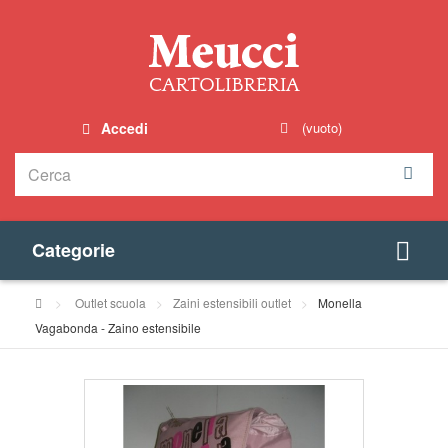
Accedi
(vuoto)
Categorie
>
Outlet scuola
>
Zaini estensibili outlet
>
Monella
Vagabonda - Zaino estensibile